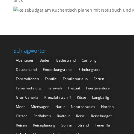
Blick
Schlagwörter
Abenteuer
Baden
Badestrand
Camping
Deutschland
Entdeckungsreise
Erholungsort
Fahrradferien
Familie
Familienurlaub
Ferien
Ferienwohnung
Fernweh
Freizeit
Fuerteventura
Gran Canaria
Kreuzfahrtschiff
Küste
Langballig
Meer
Mietwagen
Natur
Naturparadies
Norden
Ostsee
Radfahren
Radtour
Reise
Reisebudget
Reisen
Reiseplanung
Sonne
Strand
Teneriffa