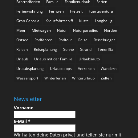
Fahrradferien
Familie
Familienurlaub
Ferien
Ferienwohnung
Fernweh
Freizeit
Fuerteventura
Gran Canaria
Kreuzfahrtschiff
Küste
Langballig
Meer
Mietwagen
Natur
Naturparadies
Norden
Ostsee
Radfahren
Radtour
Reise
Reisebudget
Reisen
Reiseplanung
Sonne
Strand
Teneriffa
Urlaub
Urlaub mit der Familie
Urlaubsauto
Urlaubsplanung
Urlaubstipps
Verreisen
Wandern
Wassersport
Winterferien
Winterurlaub
Zelten
Newsletter
Vorname
E-Mail
*
Wir halten deine Daten privat und teilen sie nur mit