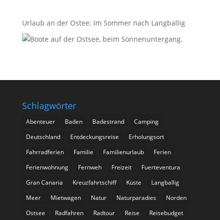
Urlaub an der Ostee: Im Sommer nach Langballig
Schlagwörter
Abenteuer
Baden
Badestrand
Camping
Deutschland
Entdeckungsreise
Erholungsort
Fahrradferien
Familie
Familienurlaub
Ferien
Ferienwohnung
Fernweh
Freizeit
Fuerteventura
Gran Canaria
Kreuzfahrtschiff
Küste
Langballig
Meer
Mietwagen
Natur
Naturparadies
Norden
Ostsee
Radfahren
Radtour
Reise
Reisebudget